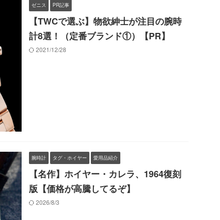
ゼニス
PR記事
【TWCで選ぶ】物欲紳士が注目の腕時
計8選！（定番ブランド①）【PR】
2021/12/28
腕時計
タグ・ホイヤー
愛用品紹介
【名作】ホイヤー・カレラ、1964復刻
版【価格が高騰してるぞ】
2026/8/3