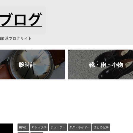
物欲系ブログサイト
腕時計
靴・鞄・小物
腕時計
ロレックス
チューダー
タグ・ホイヤー
まとめ記事