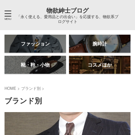
物欲紳士ブログ
「永く使える、愛用品との出会い」を応援する、物欲系ブ
ログサイト
ファッション
腕時計
靴・鞄・小物
コスメほか
HOME
>
ブランド別
>
ブランド別