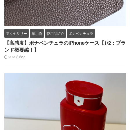
アクセサリー
革小物
愛用品紹介
ボナベンチュラ
【高感度】ボナベンチュラのiPhoneケース【1/2：ブラ
ンド概要編！】
2023/3/27