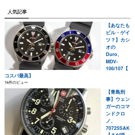
人気記事
【あなたも
ビル・ゲイ
ツ？】カシ
オの
Duro、
MDV-
106/107【
コスパ最高】
1k件のビュー
【青島刑
事】ウェン
ガーのコマ
ンドクロ
ノ、
70725SAK
【まだ現