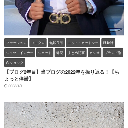
ファッション
ユニクロ
無印良品
ニット・カットソー
腕時計
シャツ・インナー
ショット
雑記
まとめ記事
カシオ
ブランド別
G-ショック
【ブログ2年目】当ブログの2022年を振り返る！【ち
ょっと停滞】
2023/1/1