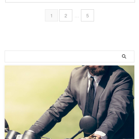
1
2
…
5