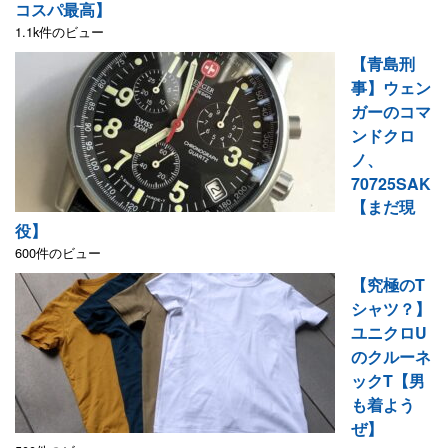
コスパ最高】
1.1k件のビュー
【青島刑
事】ウェン
ガーのコマ
ンドクロ
ノ、
70725SAK
【まだ現
役】
600件のビュー
【究極のT
シャツ？】
ユニクロU
のクルーネ
ックT【男
も着よう
ぜ】