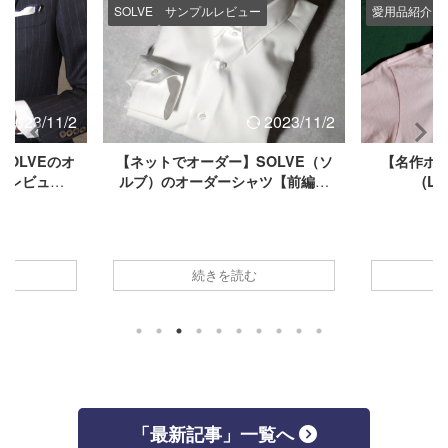
ー
SOLVE
サンプルレビュー
愛用品紹介
2023/11/2
2023/11/2
OLVEのオ
【ネットでオーダー】SOLVE（ソ
【名作ポロ
：レビュー
ルブ）のオーダーシャツ【前編：
(L
ビュー】
オーダー編】【サンプルレビュ
ー】
続きを読む
「最新記事」一覧へ