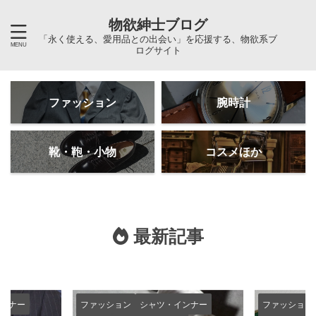
物欲紳士ブログ
「永く使える、愛用品との出会い」を応援する、物欲系ブ
ログサイト
ファッション
腕時計
靴・鞄・小物
コスメほか
最新記事
ンナー
ファッション
シャツ・インナー
ファッション