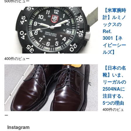
500件のビュー
【米軍腕時
計】ルミノ
ックスの
Ref.
3001【ネ
イビーシー
ルズ】
400件のビュー
【日本の名
靴】いま、
リーガルの
2504NAに
注目する、
5つの理由
400件のビュ
ー
Instagram