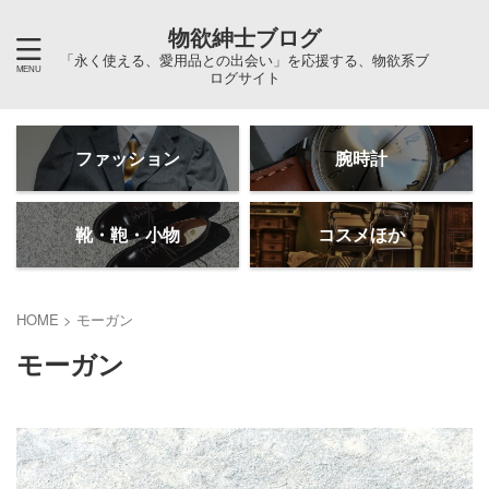
物欲紳士ブログ
「永く使える、愛用品との出会い」を応援する、物欲系ブ
ログサイト
ファッション
腕時計
靴・鞄・小物
コスメほか
HOME
>
モーガン
モーガン