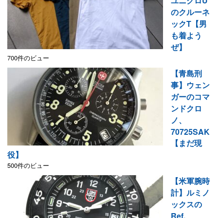
ユニクロU
のクルーネ
ックT【男
も着よう
ぜ】
700件のビュー
【青島刑
事】ウェン
ガーのコマ
ンドクロ
ノ、
70725SAK
【まだ現
役】
500件のビュー
【米軍腕時
計】ルミノ
ックスの
Ref.