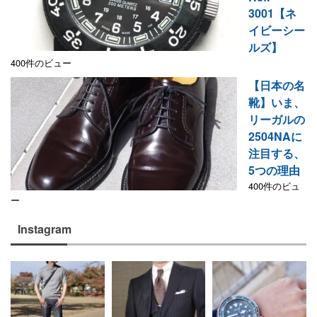
3001【ネ
イビーシー
ルズ】
400件のビュー
【日本の名
靴】いま、
リーガルの
2504NAに
注目する、
5つの理由
400件のビュ
ー
Instagram