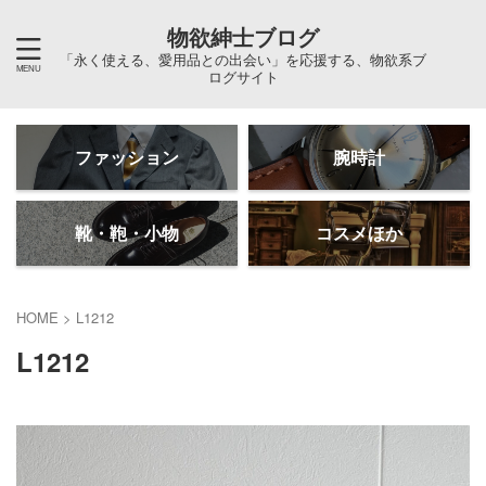
物欲紳士ブログ
「永く使える、愛用品との出会い」を応援する、物欲系ブ
ログサイト
ファッション
腕時計
靴・鞄・小物
コスメほか
HOME
>
L1212
L1212