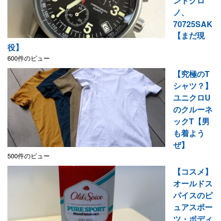
ンドクロ
ノ、
70725SAK
【まだ現
役】
600件のビュー
【究極のT
シャツ？】
ユニクロU
のクルーネ
ックT【男
も着よう
ぜ】
500件のビュー
【コスメ】
オールドス
パイスのピ
ュアスポー
ツ・ボディ