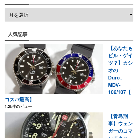
人気記事
【あなたも
ビル・ゲイ
ツ？】カシ
オの
Duro、
MDV-
106/107【
コスパ最高】
1.2k件のビュー
【青島刑
事】ウェン
ガーのコマ