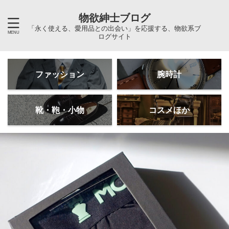
物欲紳士ブログ
「永く使える、愛用品との出会い」を応援する、物欲系ブ
ログサイト
ファッション
腕時計
靴・鞄・小物
コスメほか