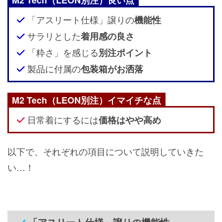
「アスリート仕様」譲りの
機能性
サラリとした
着用感の良さ
「粋さ」を感じる
別注ポイント
製品に付属の
包装箱がお洒落
M2 Tech（LEON別注）イマイチな点
日常着にするには
価格はやや高め
以下で、それぞれの項目について説明していきた
い…！