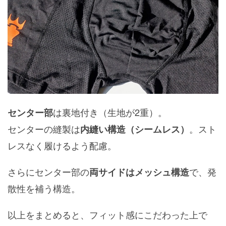
は裏地付き（生地が2重）。
センター部
センターの縫製は
。スト
内縫い構造（シームレス）
レスなく履けるよう配慮。
さらにセンター部の
で、発
両サイドはメッシュ構造
散性を補う構造。
以上をまとめると、フィット感にこだわった上で