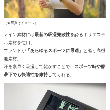
（★写真はイメージ）
メイン素材には
を誇るポリエステ
最新の吸湿発散性
ル素材を使用。
ブランドが
と謳う高機
「あらゆるスポーツに最適」
能素材。
汗を素早く吸湿して乾かすことで、
スポーツ時や酷
してくれる。
暑下でも快適性を維持