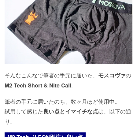
そんなこんなで筆者の手元に届いた、
の
モスコヴァ
。
M2 Tech Short & Nite Call
筆者の手元に届いたのち、数ヶ月ほど使用中。
試用して感じた
は、以下の通
良い点とイマイチな点
り。
M2 Tech（LEON別注）良い点