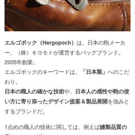
は、日本の鞄メーカ
エルゴポック（Hergopoch）
ー、（株）キヨモトが運営するバッグブランド。
2005年創業。
エルゴポックのキーワードは、
へのこだ
「日本製」
わり。
や、
日本の職人の確かな技術
日本人の感性や鞄の使
を強みと
い方に寄り添ったデザイン提案＆製品展開
するブランドだ。
1点めの職人の技術に関しては、例えば
縫製品質の