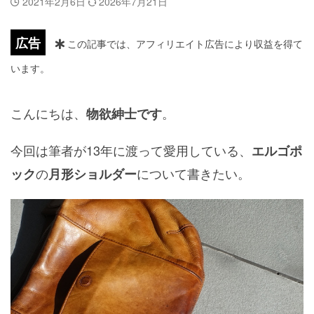
2021年2月6日
2026年7月21日
広告
この記事では、アフィリエイト広告により収益を得て
います。
こんにちは、
。
物欲紳士です
今回は筆者が13年に渡って愛用している、
エルゴポ
の
について書きたい。
ック
月形ショルダー