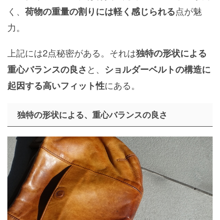
く、
点が魅
荷物の重量の割りには軽く感じられる
力。
上記には2点秘密がある。それは
独特の形状による
と、
重心バランスの良さ
ショルダーベルトの構造に
にある。
起因する高いフィット性
独特の形状による、重心バランスの良さ