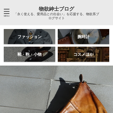
物欲紳士ブログ
「永く使える、愛用品との出会い」を応援する、物欲系ブ
ログサイト
ファッション
腕時計
靴・鞄・小物
コスメほか