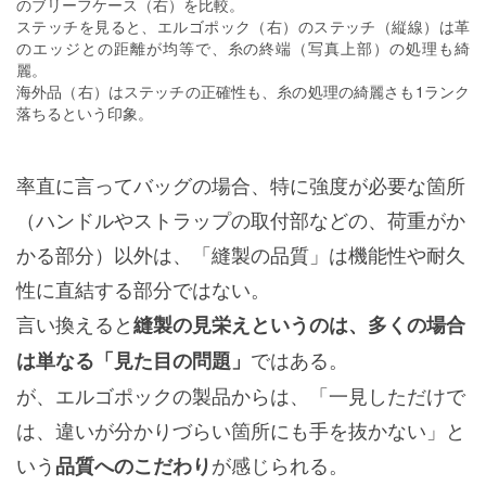
のブリーフケース（右）を比較。
ステッチを見ると、エルゴポック（右）のステッチ（縦線）は革
のエッジとの距離が均等で、糸の終端（写真上部）の処理も綺
麗。
海外品（右）はステッチの正確性も、糸の処理の綺麗さも1ランク
落ちるという印象。
率直に言ってバッグの場合、特に強度が必要な箇所
（ハンドルやストラップの取付部などの、荷重がか
かる部分）以外は、「縫製の品質」は機能性や耐久
性に直結する部分ではない。
言い換えると
縫製の見栄えというのは、多くの場合
ではある。
は単なる「見た目の問題」
が、エルゴポックの製品からは、「一見しただけで
は、違いが分かりづらい箇所にも手を抜かない」と
いう
が感じられる。
品質へのこだわり